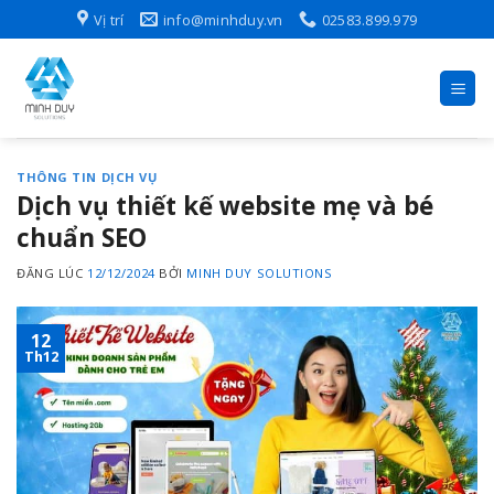
Skip
Vị trí
info@minhduy.vn
02583.899.979
to
content
THÔNG TIN DỊCH VỤ
Dịch vụ thiết kế website mẹ và bé
chuẩn SEO
ĐĂNG LÚC
12/12/2024
BỞI
MINH DUY SOLUTIONS
12
Th12