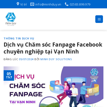
Skip
Vị trí
info@minhduy.vn
02583.899.979
to
content
THÔNG TIN DỊCH VỤ
Dịch vụ Chăm sóc Fanpage Facebook
chuyên nghiệp tại Vạn Ninh
ĐĂNG LÚC
05/07/2024
BỞI
MINH DUY SOLUTIONS
05
Th7