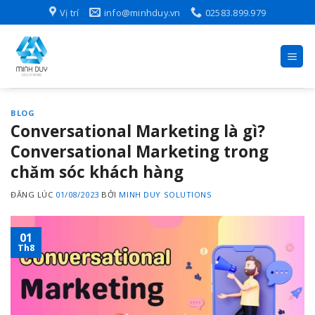
Skip
Vị trí
info@minhduy.vn
02583.899.979
to
content
BLOG
Conversational Marketing là gì?
Conversational Marketing trong
chăm sóc khách hàng
ĐĂNG LÚC
01/08/2023
BỞI
MINH DUY SOLUTIONS
01
Th8