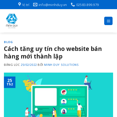
Skip
Vị trí
info@minhduy.vn
02583.899.979
to
content
BLOG
Cách tăng uy tín cho website bán
hàng mới thành lập
ĐĂNG LÚC
25/02/2022
BỞI
MINH DUY SOLUTIONS
25
Th2