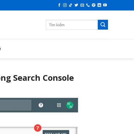
ệ
ong Search Console