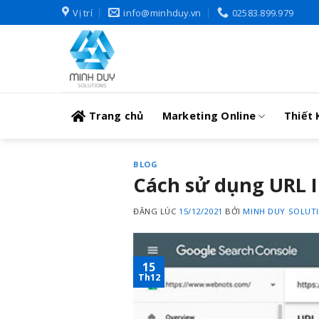
Skip
Vị trí
info@minhduy.vn
02583.899.979
to
content
Trang chủ
Marketing Online
Thiết 
BLOG
Cách sử dụng URL I
ĐĂNG LÚC
15/12/2021
BỞI
MINH DUY SOLUT
15
Th12