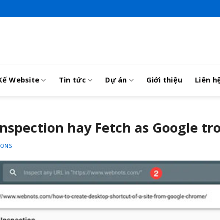
Kế Website
Tin tức
Dự án
Giới thiệu
Liên h
nspection hay Fetch as Google tr
IONS