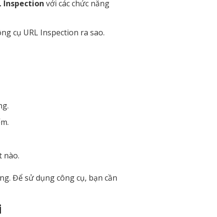
 Inspection
với các chức năng
ng cụ URL Inspection ra sao.
ng.
ếm.
t nào.
uống. Để sử dụng công cụ, bạn cần
i