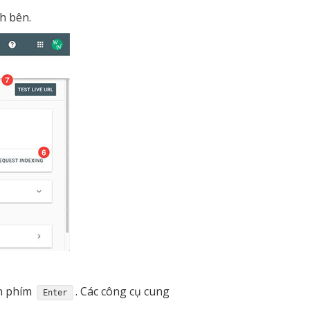
h bên.
ấn phím
. Các công cụ cung
Enter