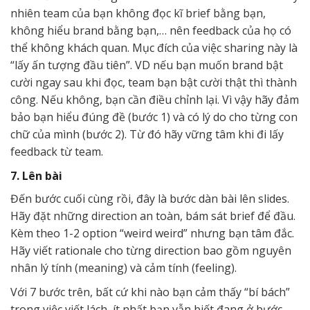
nhiên team của bạn không đọc kĩ brief bằng bạn,
không hiểu brand bằng bạn,… nên feedback của họ có
thể không khách quan. Mục đích của việc sharing này là
“lấy ấn tượng đầu tiên”. VD nếu bạn muốn brand bật
cười ngay sau khi đọc, team bạn bật cười thật thì thành
công. Nếu không, bạn cần điều chỉnh lại. Vì vậy hãy đảm
bảo bạn hiểu đúng đề (bước 1) và có lý do cho từng con
chữ của mình (bước 2). Từ đó hãy vững tâm khi đi lấy
feedback từ team.
7. Lên bài
Đến bước cuối cùng rồi, đây là bước dàn bài lên slides.
Hãy đặt những direction an toàn, bám sát brief để đầu.
Kèm theo 1-2 option “weird weird” nhưng bạn tâm đắc.
Hãy viết rationale cho từng direction bao gồm nguyên
nhân lý tính (meaning) và cảm tính (feeling).
Với 7 bước trên, bất cứ khi nào bạn cảm thấy “bí bách”
trong việc viết lách, ít nhất bạn vẫn biết đang ở bước