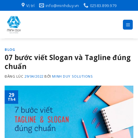
Skip
Vị trí
info@minhduy.vn
02583.899.979
to
content
BLOG
07 bước viết Slogan và Tagline đúng
chuẩn
ĐĂNG LÚC
29/04/2022
BỞI
MINH DUY SOLUTIONS
29
Th4