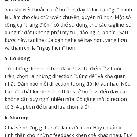
Sau khi viết thoải mái ở bước 3, đây là lúc bạn “gò” mình
lại, làm cho câu chữ uyển chuyển, quyến rũ hơn. Một số
công cụ “trang điểm” có thể sử dụng cho câu tagline: sử
dụng từ đắt (không phải mỹ từ), đảo ngữ, lặp từ… Sau
bước này, tagline của bạn nghe sẽ hay hơn, vang hơn
và thậm chí là “nguy hiểm” hơn.
5. Cô đọng
Từ những direction bạn đã viết và tô điểm ở 2 bước
trên, chọn ra những direction “đúng đề” và khả quan
nhất. Đảm bảo mỗi direction tương đối khác nhau. Nếu
bạn đã chắt lọc direction thật kĩ ở bước 2, đến đây bạn
không cần suy nghĩ nhiều nữa. Cố gắng mỗi direction
có 3-4 option để brand lựa chọn là ổn.
6. Sharing
Chia sẻ những gì bạn đã làm với team. Hãy chuẩn bị
tinh thần cho những feedback khen chê khác nhau. Tuy