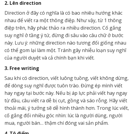
2. Lên direction
Direction ở đây có nghĩa là có bao nhiêu hướng khác
nhau để viết ra một thông điệp. Như vậy, từ 1 thông
điệp trên, hãy phác thảo ra nhiều direction. Cố gắng
suy nghĩ ở tầng ý tứ, đừng đi sâu vào câu chữ ở bước
này. Lưu ý: những direction nào tương đối giống nhau
có thể gom lại làm một. Tránh gây nhiễu loạn suy nghĩ
của người duyệt và cả chính bạn khi viết.
3. Free writing
Sau khi có direction, viết luông tuồng, viết không dừng,
để dòng suy nghĩ được tuôn trào. Đừng ép mình viết
hay ngay tại bước này. Nếu bị áp lực phải viết hay ngay
từ đầu, câu viết ra dễ bị cụt, gồng và sáo rỗng. Hãy viết
thoải mái, ý tưởng sẽ dễ hình thành hơn. Trong lúc viết,
cố gắng đổi nhiều góc nhìn: lúc là người dùng, người
mua, người bán… thậm chí đóng vai sản phẩm.
4. Tô điểm