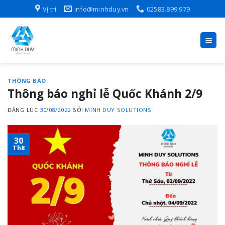
Skip
Vị trí
info@minhduy.vn
02583.899.979
to
content
THÔNG BÁO
Thông báo nghỉ lễ Quốc Khánh 2/9
ĐĂNG LÚC
30/08/2022
BỞI
MINH DUY SOLUTIONS
30
Th8