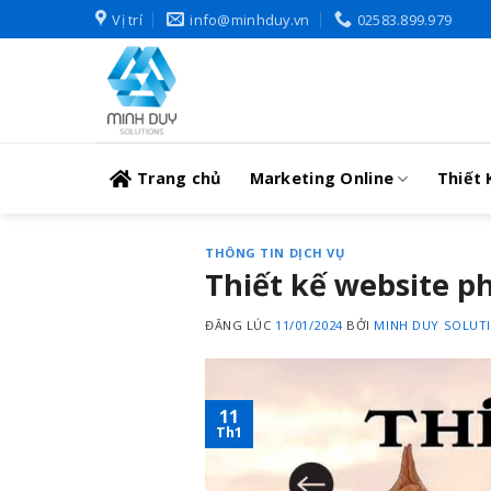
Skip
Vị trí
info@minhduy.vn
02583.899.979
to
content
Trang chủ
Marketing Online
Thiết 
THÔNG TIN DỊCH VỤ
Thiết kế website p
ĐĂNG LÚC
11/01/2024
BỞI
MINH DUY SOLUT
11
Th1