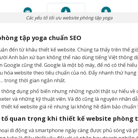
Các yếu tố tối ưu website phòng tập yoga
 phòng tập yoga chuẩn SEO
uận đến từ khâu thiết kế website. Chúng ta thấy trên thế g
gười Anh bản xứ bạn không thể nào dùng tiếng Việt thông d
n Google cũng thế. Google là một bộ máy, để nó có thể hiể
 ưu hóa website theo tiêu chuẩn của nó. Đẩy nhanh thứ hạng 
… trong thời gian ngắn nhất.
 thông dụng phổ biến nhưng những người thật sự hiểu về c
eter và những kỹ thuật viên. Và đó cũng là nguyên nhân dẫ
, thiết kế website giá rẻ nhưng lại không hề đảm bảo chuẩn
u tố quan trọng khi thiết kế website phòng 
oại di động và smartphone ngày càng được phủ sóng và phổ 
ũng luôn là điều thiết yếu đối với cá nhân hay doanh nghiệp