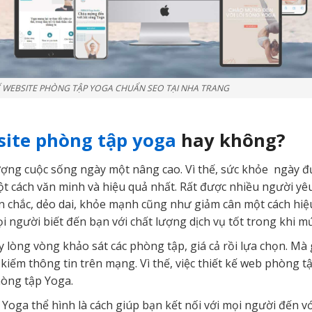
Ế WEBSITE PHÒNG TẬP YOGA CHUẨN SEO TẠI NHA TRANG
ite phòng tập yoga
hay không?
 lượng cuộc sống ngày một nâng cao. Vì thế, sức khỏe ngày đ
t cách văn minh và hiệu quả nhất. Rất được nhiều người yêu
ăn chắc, dẻo dai, khỏe mạnh cũng như giảm cân một cách hi
người biết đến bạn với chất lượng dịch vụ tốt trong khi mứ
y lòng vòng khảo sát các phòng tập, giá cả rồi lựa chọn. M
m kiếm thông tin trên mạng. Vì thế, việc thiết kế web phòng 
hòng tập Yoga.
Yoga thể hình là cách giúp bạn kết nối với mọi người đến v