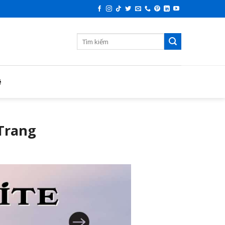
ệ
 Trang