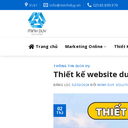
Skip
Vị trí
info@minhduy.vn
02583.899.979
to
content
Trang chủ
Marketing Online
Thiết 
THÔNG TIN DỊCH VỤ
Thiết kế website d
ĐĂNG LÚC
02/02/2024
BỞI
MINH DUY SOLUT
02
Th2