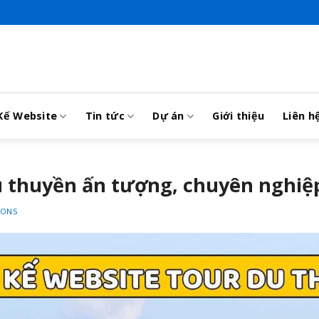
Kế Website
Tin tức
Dự án
Giới thiệu
Liên h
u thuyền ấn tượng, chuyên nghiệ
IONS