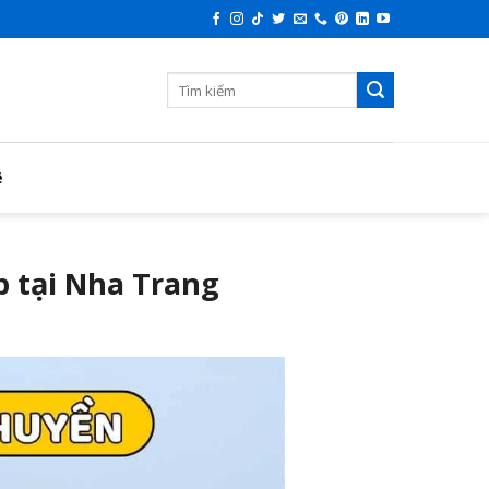
ệ
p tại Nha Trang