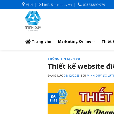
Skip
Vị trí
info@minhduy.vn
02583.899.979
to
content
Trang chủ
Marketing Online
Thiết 
THÔNG TIN DỊCH VỤ
Thiết kế website đ
ĐĂNG LÚC
06/12/2023
BỞI
MINH DUY SOLUT
06
Th12