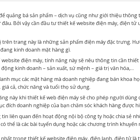
 để quảng bá sản phẩm – dịch vụ cũng như giới thiệu thông 
đâu. Bởi vậy cần đầu tư thiết kế website điện máy, điện tử u
ị trên trang này là những sản phẩm điện máy đặc trưng. Hư
đang kinh doanh mặt hàng gì.
kế website điện máy, tính năng này sẽ nêu thông tin cần thiế
 động kinh doanh – sản xuất, sứ mệnh – giá trị văn hóa,…
danh mục các mặt hàng mà doanh nghiệp đang bán khoa họ
 giá cả, chức năng và tuổi thọ sử dụng.
năng này khi thiết kế web điện máy sẽ cho phép người dùng 
c đích doanh nghiệp của bạn chăm sóc khách hàng được hi
g tin liên quan đến hoạt động nội bộ công ty hoặc chia sẻ nh
 có thể là các bài tuyển dụng hoặc các chương trình khuyến 
hất trong thiết kế website điện máy, điện lạnh, điện tử là 