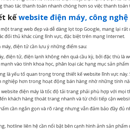
ng thao tác thanh toán nhanh chóng hơn so việc thanh toán
ết kế
website điện máy, công nghệ
ột trang web đẹp và dễ dàng lọt top Google, mang lại rất n
ác đối thủ khác cùng lĩnh vực, đặc biệt trên mạng Internet.
n máy, điện tử cần lưu ý những điểm sau:
áy, điện tử, điện lạnh không nên quá cầu kỳ, bởi đặc thù là w
n mạnh vào tính khoa học, phân loại các hạng mục sản phẩm 
ng là yếu tố quan trọng trong thiết kế website lĩnh vực này.
 nghiệp hơn trong hoạt động bán hàng nhờ những tính năng
website điện máy là tốc độ tải trang phải phù hợp với mọi thi
n khách hàng thoát trang nhanh và từ chối tiếp cận websi
phẩm cần ngắn gọn và rõ ràng nhưng vẫn đảm bảo đầy đủ nh
g, hotline liên hệ cần nổi bật bên cạnh hình ảnh sản phẩm 