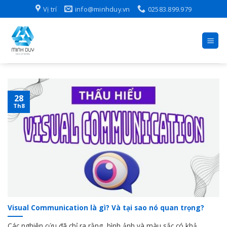
Skip
Vị trí
info@minhduy.vn
02583.899.979
to
content
28
Th8
Visual Communication là gì? Và tại sao nó quan trọng?
Các nghiên cứu đã chỉ ra rằng, hình ảnh và màu sắc có khả