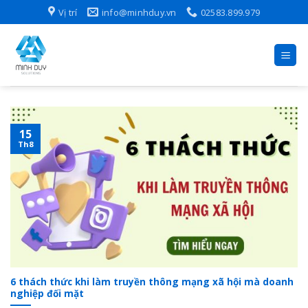
Skip
Vị trí
info@minhduy.vn
02583.899.979
to
content
15
Th8
6 thách thức khi làm truyền thông mạng xã hội mà doanh
nghiệp đối mặt