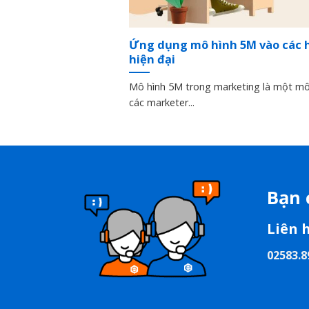
Ứng dụng mô hình 5M vào các 
hiện đại
Mô hình 5M trong marketing là một mô
các marketer...
Bạn 
Liên 
02583.8