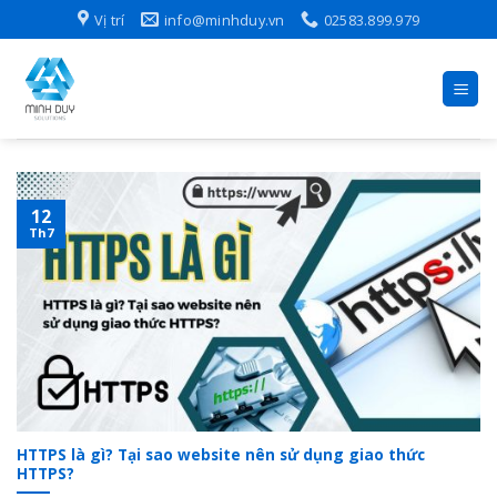
Skip
Vị trí
info@minhduy.vn
02583.899.979
to
content
12
Th7
HTTPS là gì? Tại sao website nên sử dụng giao thức
HTTPS?