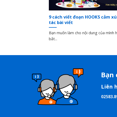
9 cách viết đoạn HOOKS cảm xú
tác bài viết
Bạn muốn làm cho nội dung của mình 
bắt...
Bạn 
Liên 
02583.8