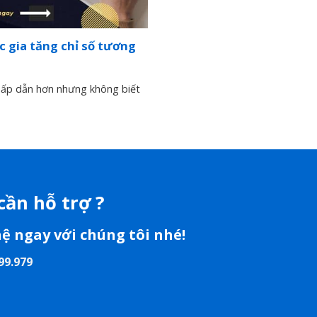
c gia tăng chỉ số tương
hấp dẫn hơn nhưng không biết
cần hỗ trợ ?
hệ ngay với chúng tôi nhé!
99.979