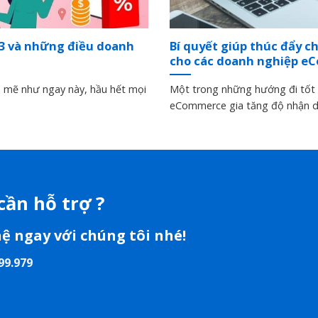
3 và những điều doanh
Bí quyết giúp thúc đẩy c
cho các doanh nghiệp e
h mẽ như ngay này, hầu hết mọi
Một trong những hướng đi tốt 
eCommerce gia tăng độ nhận di
cần hỗ trợ ?
hệ ngay với chúng tôi nhé!
99.979