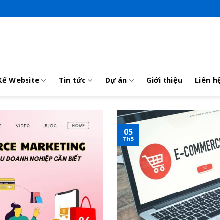
Kế Website
Tin tức
Dự án
Giới thiệu
Liên h
05
Th5