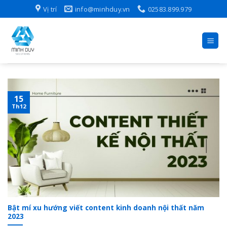
Skip
Vị trí
info@minhduy.vn
02583.899.979
to
content
15
Th12
Bật mí xu hướng viết content kinh doanh nội thất năm
2023