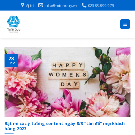
Skip
Vị trí
info@minhduy.vn
02583.899.979
to
content
28
Th2
Bật mí các ý tưởng content ngày 8/3 “tán đổ” mọi khách
hàng 2023