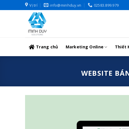
Skip
Vị trí
info@minhduy.vn
02583.899.979
to
content
Trang chủ
Marketing Online
Thiết 
WEBSITE BÁ