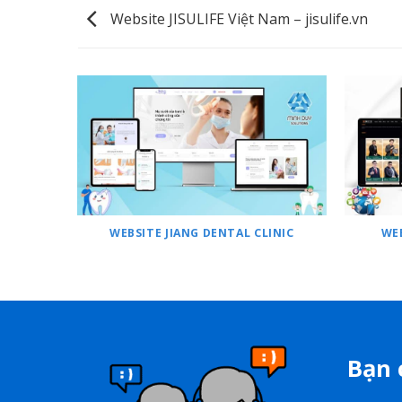
Website JISULIFE Việt Nam – jisulife.vn
WEBSITE JIANG DENTAL CLINIC
WE
Bạn 