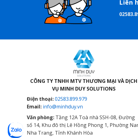
Liên 
02583.8
CÔNG TY TNHH MTV THƯƠNG MẠI VÀ DỊCH
VỤ
MINH DUY SOLUTIONS
Điện thoại:
02583.899.979
Email:
info@minhduy.vn
Văn phòng:
Tầng 12A Toà nhà SSH-08, Đường
số 14, Khu đô thị Lê Hồng Phong 1, Phường N
Nha Trang, Tỉnh Khánh Hòa