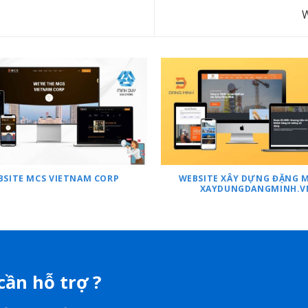
W
BSITE MCS VIETNAM CORP
WEBSITE XÂY DỰNG ĐẶNG M
XAYDUNGDANGMINH.V
cần hỗ trợ ?