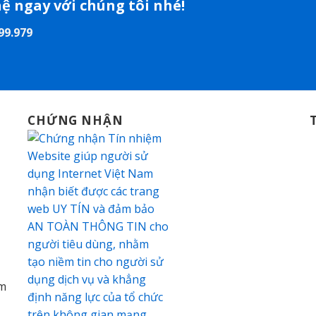
hệ ngay với chúng tôi nhé!
99.979
CHỨNG NHẬN
am