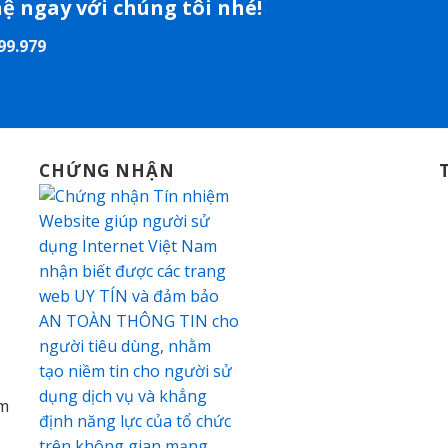
hệ ngay với chúng tôi nhé!
99.979
CHỨNG NHẬN
am