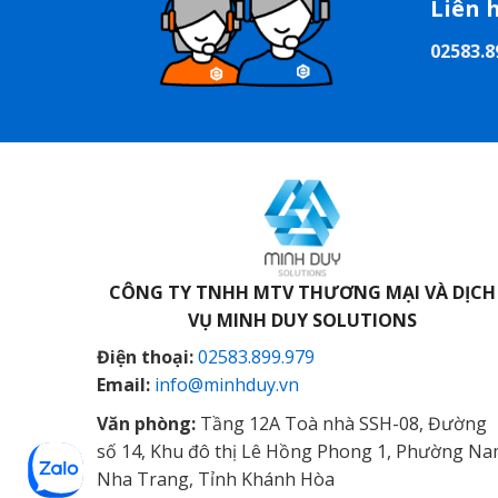
Liên 
02583.8
CÔNG TY TNHH MTV THƯƠNG MẠI VÀ DỊCH
VỤ
MINH DUY SOLUTIONS
Điện thoại:
02583.899.979
Email:
info@minhduy.vn
Văn phòng:
Tầng 12A Toà nhà SSH-08, Đường
số 14, Khu đô thị Lê Hồng Phong 1, Phường N
Nha Trang, Tỉnh Khánh Hòa