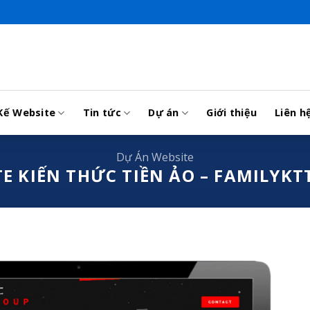
Kế Website
Tin tức
Dự án
Giới thiệu
Liên h
Dự Án Website
E KIẾN THỨC TIỀN ẢO – FAMILYK