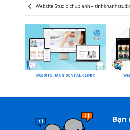
Website Studio chụp ảnh – tinhkhanhstudi
WEBSITE JIANG DENTAL CLINIC
WE
Bạn 