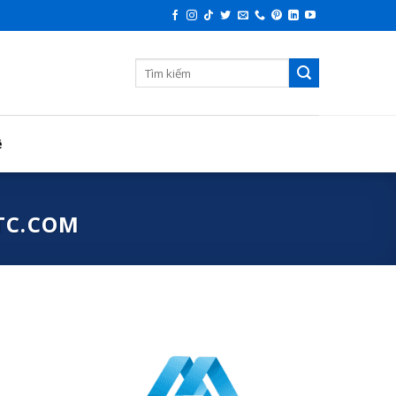
ệ
TTC.COM