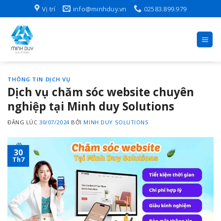
Skip
Vị trí
info@minhduy.vn
02583.899.979
to
content
THÔNG TIN DỊCH VỤ
Dịch vụ chăm sóc website chuyên
nghiệp tại Minh duy Solutions
ĐĂNG LÚC
30/07/2024
BỞI
MINH DUY SOLUTIONS
30
Th7