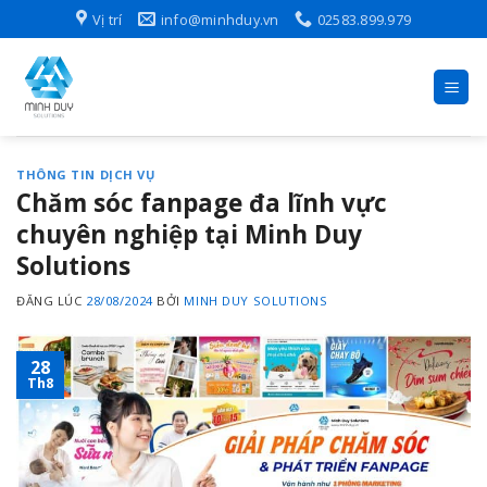
Skip
Vị trí
info@minhduy.vn
02583.899.979
to
content
THÔNG TIN DỊCH VỤ
Chăm sóc fanpage đa lĩnh vực
chuyên nghiệp tại Minh Duy
Solutions
ĐĂNG LÚC
28/08/2024
BỞI
MINH DUY SOLUTIONS
28
Th8