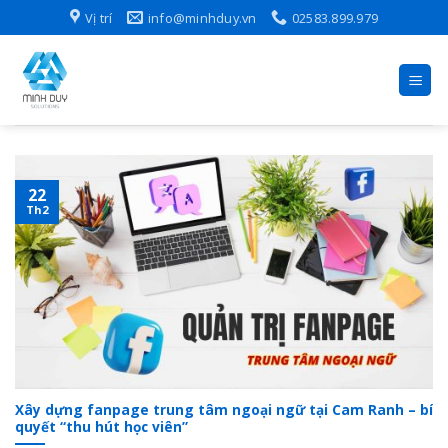
Skip
Vị trí
info@minhduy.vn
02583.899.979
to
content
22
Th2
Xây dựng fanpage trung tâm ngoại ngữ tại Cam Ranh – bí
quyết “thu hút học viên”