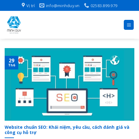
Skip
Vị trí
info@minhduy.vn
02583.899.979
to
content
29
Th6
Website chuẩn SEO: Khái niệm, yêu cầu, cách đánh giá và
công cụ hỗ trợ