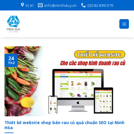
Skip
Vị trí
info@minhduy.vn
02583.899.979
to
content
24
Th2
Thiết kế website shop bán rau củ quả chuẩn SEO tại Ninh
Hòa