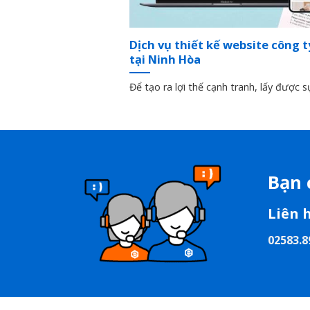
Dịch vụ thiết kế website công 
tại Ninh Hòa
Để tạo ra lợi thế cạnh tranh, lấy được s
Bạn 
Liên 
02583.8