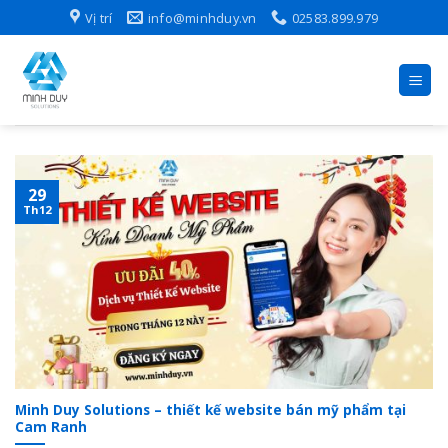
Skip
Vị trí
info@minhduy.vn
02583.899.979
to
content
29
Th12
Minh Duy Solutions – thiết kế website bán mỹ phẩm tại
Cam Ranh