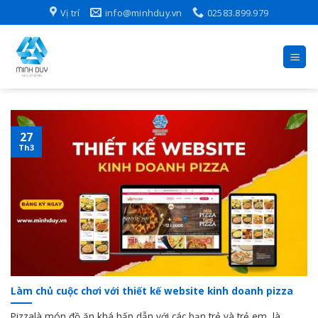
Skip
Vị trí
info@minhduy.vn
02583.899.979
to
content
27
Th3
Làm chủ cuộc chơi với thiết kế website kinh doanh pizza
Pizzalà món đồ ăn khá hấp dẫn với các bạn trẻ và trẻ em, là...