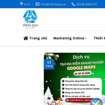
Skip
Vị trí
info@minhduy.vn
02583.899.979
to
content
Trang chủ
Marketing Online
Thiết 
17
Th12