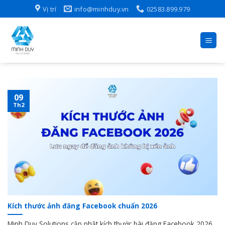
Skip
Vị trí
info@minhduy.vn
02583.899.979
to
content
09
Th2
Kích thước ảnh đăng Facebook chuẩn 2026
Minh Duy Solutions cập nhật kích thước bài đăng Facebook 2026