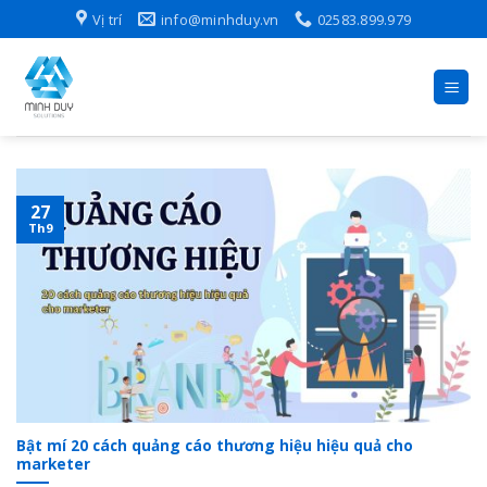
Skip
Vị trí
info@minhduy.vn
02583.899.979
to
content
27
Th9
Bật mí 20 cách quảng cáo thương hiệu hiệu quả cho
marketer