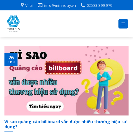
Skip
Vị trí
info@minhduy.vn
02583.899.979
to
content
26
Th9
Vì sao quảng cáo billboard vẫn được nhiều thương hiệu sử
dụng?