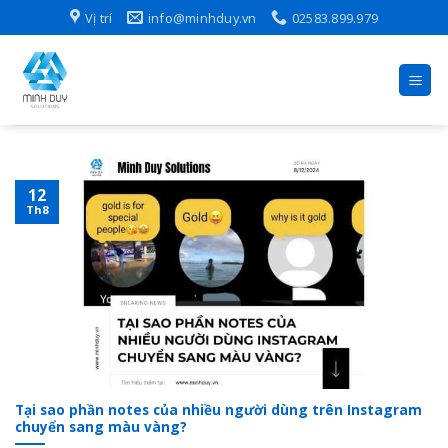
Skip
Vị trí
info@minhduy.vn
02583.899.979
to
content
12
Th8
Tại sao phần notes của nhiều người dùng trên Instagram
chuyển sang màu vàng?