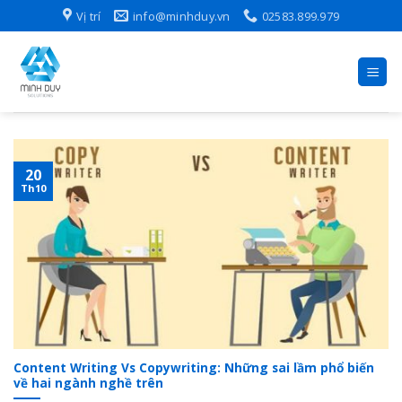
Skip
Vị trí
info@minhduy.vn
02583.899.979
to
content
20
Th10
Content Writing Vs Copywriting: Những sai lầm phổ biến
về hai ngành nghề trên