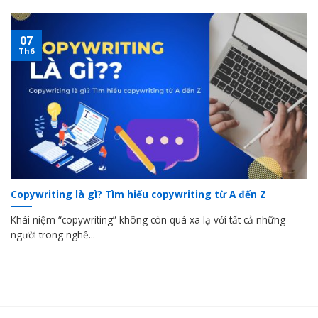
07
Th6
Copywriting là gì? Tìm hiểu copywriting từ A đến Z
Khái niệm “copywriting” không còn quá xa lạ với tất cả những
người trong nghề...