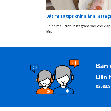
Bật mí 10 tips chỉnh ảnh instag
Chỉnh màu trên Instagram sao cho đẹp,
lên...
Bạn 
Liên 
02583.8