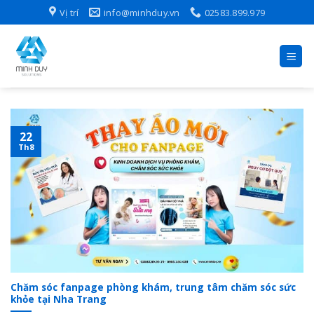
Skip
Vị trí
info@minhduy.vn
02583.899.979
to
content
22
Th8
Chăm sóc fanpage phòng khám, trung tâm chăm sóc sức
khỏe tại Nha Trang