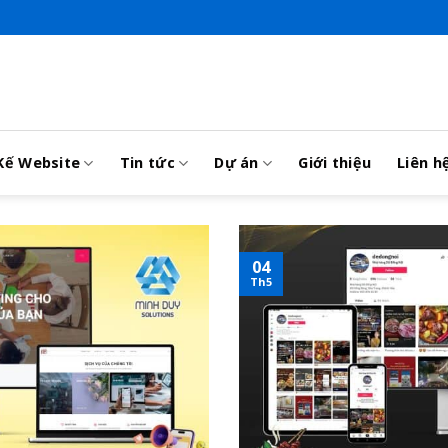
Kế Website
Tin tức
Dự án
Giới thiệu
Liên h
04
Th5