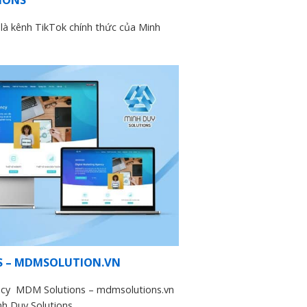
là kênh TikTok chính thức của Minh
S – MDMSOLUTION.VN
ency MDM Solutions – mdmsolutions.vn
nh Duy Solutions