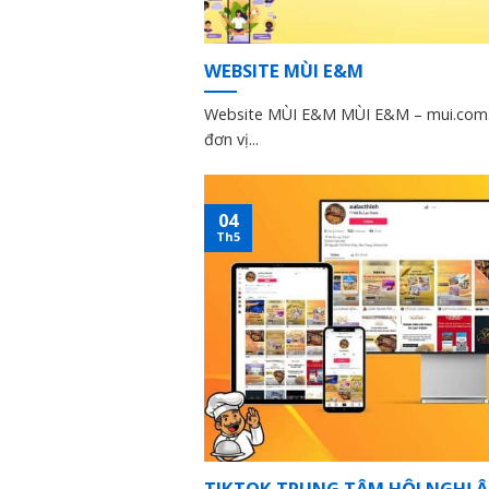
WEBSITE MÙI E&M
Website MÙI E&M MÙI E&M – mui.com
đơn vị...
04
Th5
TIKTOK TRUNG TÂM HỘI NGHỊ Â