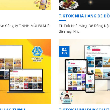
TIKTOK NHÀ HÀNG DÊ ĐỒ
.vn Công ty TNHH MÙI E&M là
TikTok Nhà Hàng Dê Đồng Nội T
đến nay. Khi...
04
Th5
U LẠC THỊNH
TIKTOK MINH DUY SOLUT