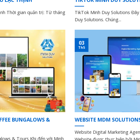
h Thời gian quản trị: Từ tháng
TikTok Minh Duy Solutions Đây 
Duy Solutions. Chúng...
03
Th5
FFEE BUNGALOWS &
WEBSITE MDM SOLUTION
Website Digital Marketing Ag
lows & Tours Khi đến với Minh
Website được thực hiện bởi Mi