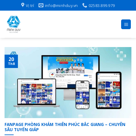
Skip
Vị trí
info@minhduy.vn
02583.899.979
to
content
20
Th8
FANPAGE PHÒNG KHÁM THIÊN PHÚC BẮC GIANG – CHUYÊN
SÂU TUYẾN GIÁP