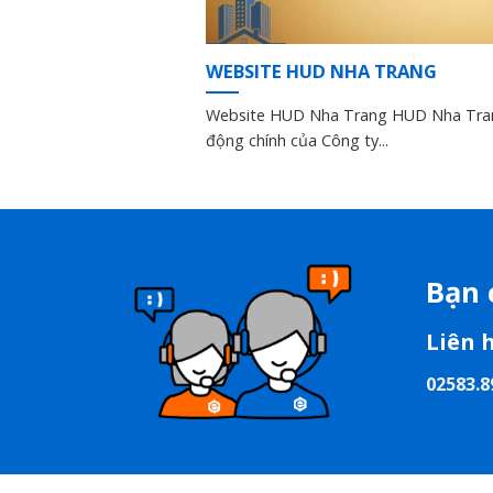
WEBSITE HUD NHA TRANG
Website HUD Nha Trang HUD Nha Tran
động chính của Công ty...
Bạn 
Liên 
02583.8