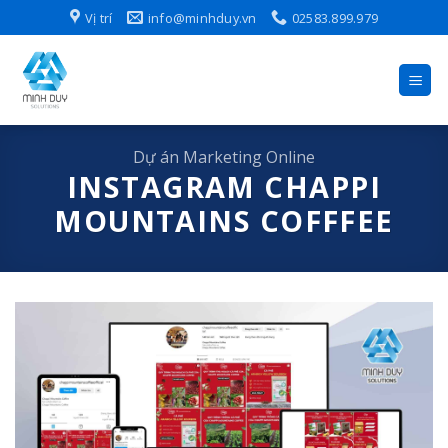
Skip
Vị trí
info@minhduy.vn
02583.899.979
to
content
Dự án Marketing Online
INSTAGRAM CHAPPI
MOUNTAINS COFFFEE